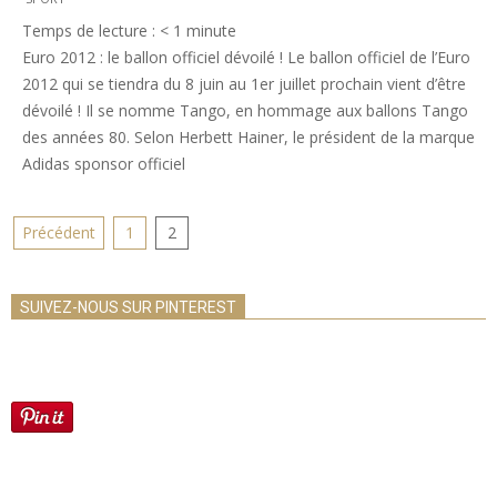
12-
Temps de lecture :
< 1
minute
01
Euro 2012 : le ballon officiel dévoilé ! Le ballon officiel de l’Euro
2012 qui se tiendra du 8 juin au 1er juillet prochain vient d’être
dévoilé ! Il se nomme Tango, en hommage aux ballons Tango
des années 80. Selon Herbett Hainer, le président de la marque
Adidas sponsor officiel
PAGINATION
Précédent
1
2
DES
PUBLICATIONS
SUIVEZ-NOUS SUR PINTEREST