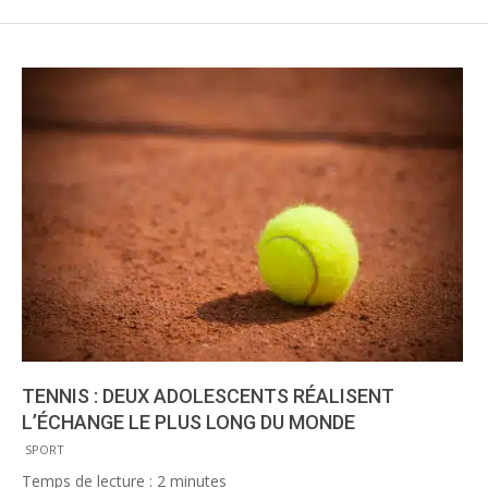
TENNIS : DEUX ADOLESCENTS RÉALISENT
L’ÉCHANGE LE PLUS LONG DU MONDE
2014-
SPORT
08-
Temps de lecture :
2
minutes