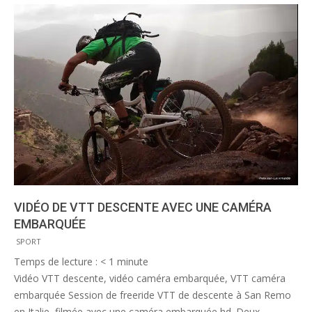
VIDÉO DE VTT DESCENTE AVEC UNE CAMÉRA
EMBARQUÉE
2012-
SPORT
04-
Temps de lecture :
< 1
minute
23
Vidéo VTT descente, vidéo caméra embarquée, VTT caméra
embarquée Session de freeride VTT de descente à San Remo
en Italie, filmée avec une caméra embarquée hd. Deux