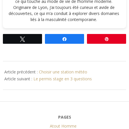
ce qui touche au mode de vie de l’homme moderne.
Originaire de Lyon, j’ai toujours été curieux et avide de
découvertes, ce qui m’a conduit à explorer divers domaines
liés à la masculinité contemporaine.
Tweetez
Partagez
Épingle
2013-
11-
Article précédent :
Choisir une station météo
29
Article suivant :
Le permis stage en 3 questions
PAGES
Atout Homme