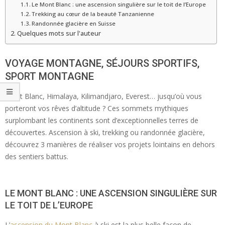
Le Mont Blanc : une ascension singulière sur le toit de l’Europe
Trekking au cœur de la beauté Tanzanienne
Randonnée glacière en Suisse
Quelques mots sur l'auteur
VOYAGE MONTAGNE, SÉJOURS SPORTIFS,
SPORT MONTAGNE
Mont Blanc, Himalaya, Kilimandjaro, Everest… jusqu’où vous
porteront vos rêves d’altitude ? Ces sommets mythiques
surplombant les continents sont d’exceptionnelles terres de
découvertes. Ascension à ski, trekking ou randonnée glacière,
découvrez 3 manières de réaliser vos projets lointains en dehors
des sentiers battus.
LE MONT BLANC : UNE ASCENSION SINGULIÈRE SUR
LE TOIT DE L’EUROPE
L’
ascension du Mont Blanc
à ski est la plus belle façon de