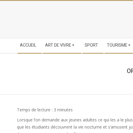
Skip
to
content
Secondary
ACCUEIL
ART DE VIVRE
SPORT
TOURISME
Navigation
Menu
O
Temps de lecture :
3
minutes
Lorsque l’on demande aux jeunes adultes ce qui les a le plu
que les étudiants découvrent la vie nocturne et s’amusent jus