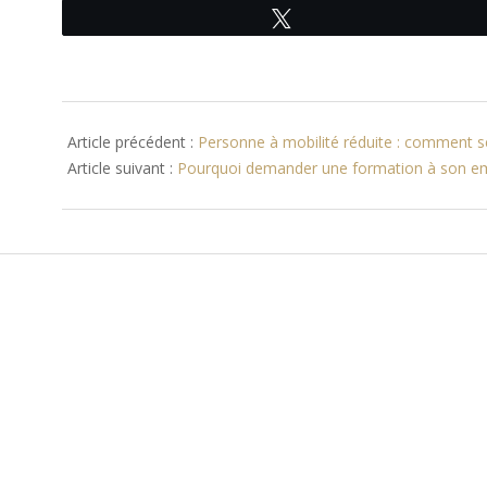
Tweetez
2017-
04-
Article précédent :
Personne à mobilité réduite : comment se 
03
Article suivant :
Pourquoi demander une formation à son em