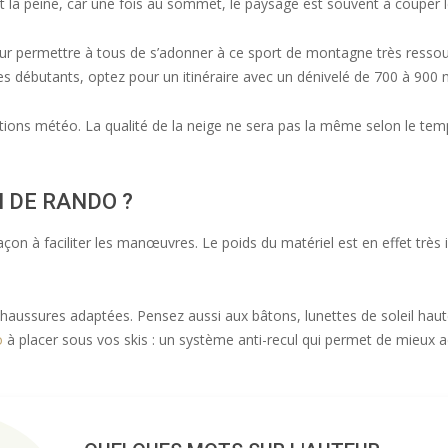
nt la peine, car une fois au sommet, le paysage est souvent à couper l
pour permettre à tous de s’adonner à ce sport de montagne très resso
 Les débutants, optez pour un itinéraire avec un dénivelé de 700 à 900 m
ions météo. La qualité de la neige ne sera pas la même selon le temps
I DE RANDO ?
façon à faciliter les manœuvres. Le poids du matériel est en effet très 
 chaussures adaptées. Pensez aussi aux bâtons, lunettes de soleil hau
o
à placer sous vos skis : un système anti-recul qui permet de mieux 