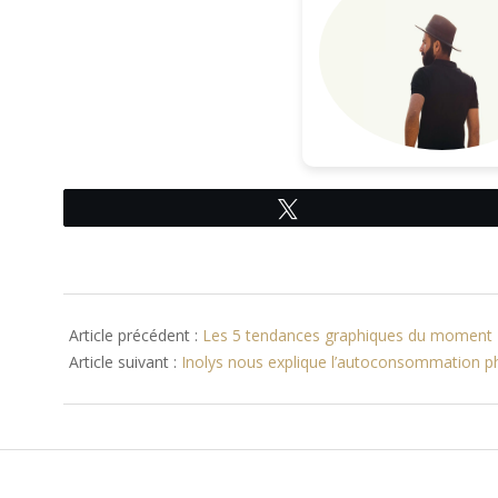
Tweetez
2016-
11-
Article précédent :
Les 5 tendances graphiques du moment
21
Article suivant :
Inolys nous explique l’autoconsommation p