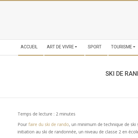
Skip
to
content
Secondary
ACCUEIL
ART DE VIVRE
SPORT
TOURISME
Navigation
Menu
SKI DE RA
Temps de lecture :
2
minutes
Pour
faire du ski de rando
, un minimum de technique de ski s
initiation au ski de randonnée, un niveau de classe 2 en école