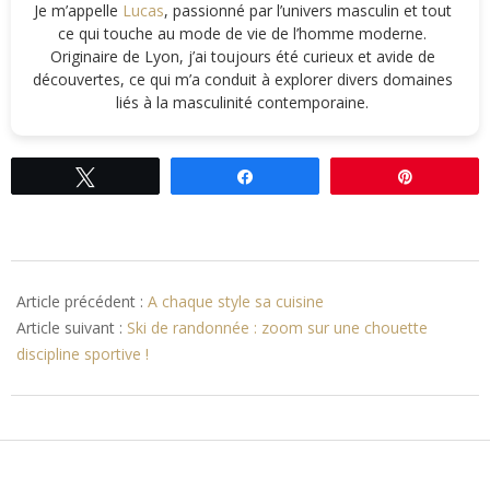
Je m’appelle
Lucas
, passionné par l’univers masculin et tout
ce qui touche au mode de vie de l’homme moderne.
Originaire de Lyon, j’ai toujours été curieux et avide de
découvertes, ce qui m’a conduit à explorer divers domaines
liés à la masculinité contemporaine.
Tweetez
Partagez
Épingle
2016-
11-
Article précédent :
A chaque style sa cuisine
02
Article suivant :
Ski de randonnée : zoom sur une chouette
discipline sportive !