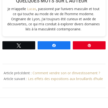
QUELQUES MOTS SUR L'AUTEUR
Je m’appelle
Lucas
, passionné par l’univers masculin et tout
ce qui touche au mode de vie de l’homme moderne.
Originaire de Lyon, j’ai toujours été curieux et avide de
découvertes, ce qui m’a conduit à explorer divers domaines
liés à la masculinité contemporaine.
Tweetez
Partagez
Épingle
2012-
08-
Article précédent :
Comment vendre son or d’investissement ?
24
Article suivant :
Les effets des expositions aux brouillards d’huile