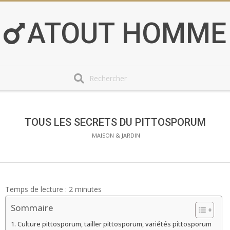
Skip
to
ATOUT HOMME
content
Search
Secondary
Navigation
Menu
TOUS LES SECRETS DU PITTOSPORUM
MAISON & JARDIN
Temps de lecture :
2
minutes
Sommaire
Culture pittosporum, tailler pittosporum, variétés pittosporum