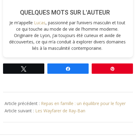
QUELQUES MOTS SUR L'AUTEUR
Je m’appelle
Lucas
, passionné par l’univers masculin et tout
ce qui touche au mode de vie de l’homme moderne.
Originaire de Lyon, j’ai toujours été curieux et avide de
découvertes, ce qui m’a conduit à explorer divers domaines
liés à la masculinité contemporaine.
Tweetez
Partagez
Épingle
2012-
03-
Article précédent :
Repas en famille : un équilibre pour le foyer
08
Article suivant :
Les Wayfarer de Ray-Ban