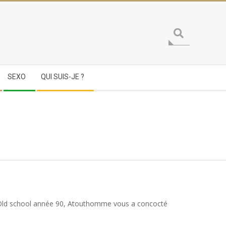
Search
SEXO
QUI SUIS-JE ?
du Old school année 90, Atouthomme vous a concocté