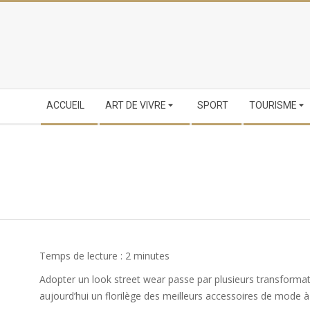
Skip
to
content
Secondary
ACCUEIL
ART DE VIVRE
SPORT
TOURISME
Navigation
Menu
Temps de lecture :
2
minutes
Adopter un look street wear passe par plusieurs transforma
aujourd’hui un florilège des meilleurs accessoires de mode à