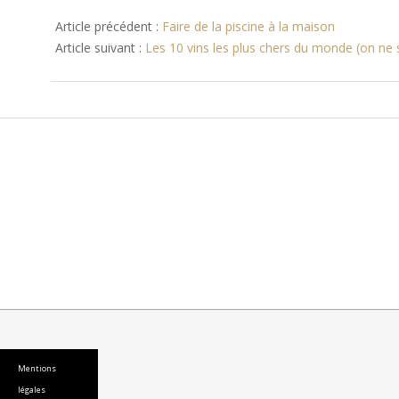
2015-
06-
Article précédent :
Faire de la piscine à la maison
02
Article suivant :
Les 10 vins les plus chers du monde (on ne sa
Mentions
légales