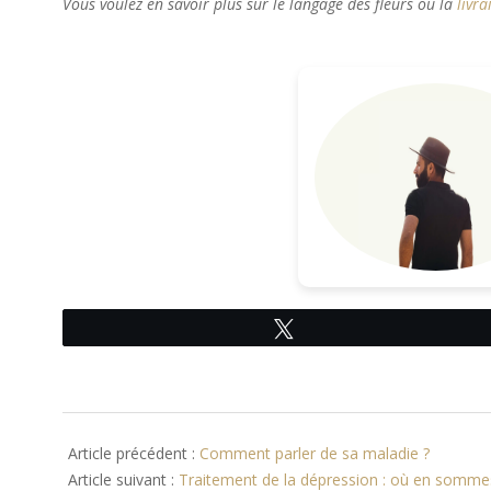
Vous voulez en savoir plus sur le langage des fleurs ou la
livra
Tweetez
2013-
01-
Article précédent :
Comment parler de sa maladie ?
17
Article suivant :
Traitement de la dépression : où en somme