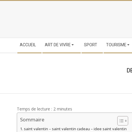
Skip
to
content
Secondary
ACCUEIL
ART DE VIVRE
SPORT
TOURISME
Navigation
Menu
D
Temps de lecture :
2
minutes
Sommaire
saint valentin – saint valentin cadeau – idee saint valentin