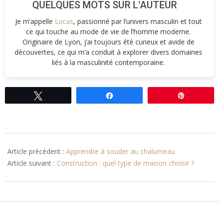
QUELQUES MOTS SUR L'AUTEUR
Je m’appelle
Lucas
, passionné par l’univers masculin et tout
ce qui touche au mode de vie de l’homme moderne.
Originaire de Lyon, j’ai toujours été curieux et avide de
découvertes, ce qui m’a conduit à explorer divers domaines
liés à la masculinité contemporaine.
Tweetez
Partagez
Épingle
2017-
05-
Article précédent :
Apprendre à souder au chalumeau
09
Article suivant :
Construction : quel type de maison choisir ?