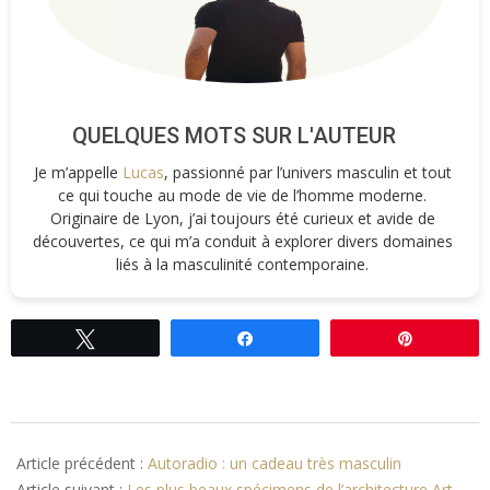
QUELQUES MOTS SUR L'AUTEUR
Je m’appelle
Lucas
, passionné par l’univers masculin et tout
ce qui touche au mode de vie de l’homme moderne.
Originaire de Lyon, j’ai toujours été curieux et avide de
découvertes, ce qui m’a conduit à explorer divers domaines
liés à la masculinité contemporaine.
Tweetez
Partagez
Épingle
2018-
07-
Article précédent :
Autoradio : un cadeau très masculin
24
Article suivant :
Les plus beaux spécimens de l’architecture Art