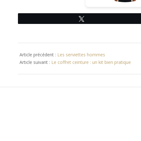
Tweetez
2013-
10-
Article précédent :
Les serviettes hommes
29
Article suivant :
Le coffret ceinture : un kit bien pratique