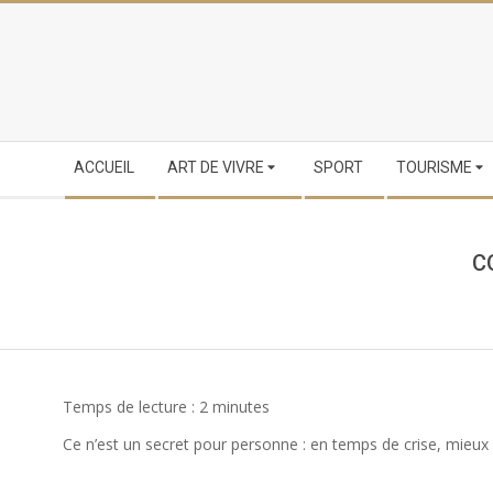
Skip
to
content
Secondary
ACCUEIL
ART DE VIVRE
SPORT
TOURISME
Navigation
Menu
C
Temps de lecture :
2
minutes
Ce n’est un secret pour personne : en temps de crise, mieux va