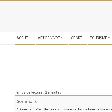
Skip
to
content
Secondary
ACCUEIL
ART DE VIVRE
SPORT
TOURISME
Navigation
Menu
Temps de lecture :
2
minutes
Sommaire
Comment s’habiller pour son mariage, tenue homme mariage