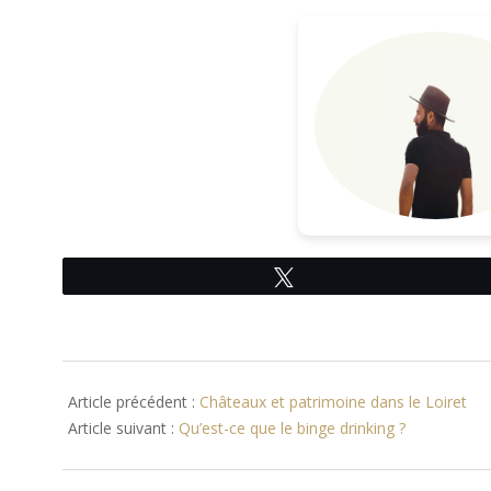
Tweetez
2012-
06-
Article précédent :
Châteaux et patrimoine dans le Loiret
28
Article suivant :
Qu’est-ce que le binge drinking ?