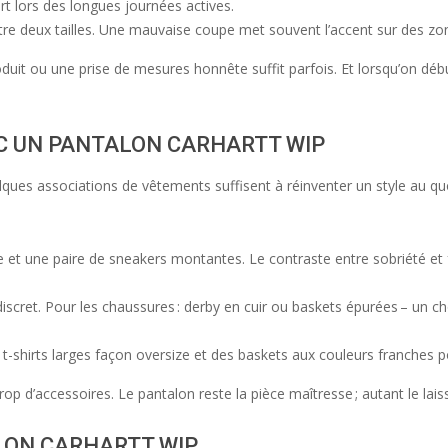
ort lors des longues journées actives.
tre deux tailles. Une mauvaise coupe met souvent l’accent sur des zo
produit ou une prise de mesures honnête suffit parfois. Et lorsqu’on 
EC UN PANTALON CARHARTT WIP
ques associations de vêtements suffisent à réinventer un style au quo
et une paire de sneakers montantes. Le contraste entre sobriété et f
cret. Pour les chaussures : derby en cuir ou baskets épurées – un choi
t-shirts larges façon oversize et des baskets aux couleurs franches 
 trop d’accessoires. Le pantalon reste la pièce maîtresse ; autant le lai
LON CARHARTT WIP