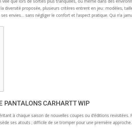
lle que lors de sorties plus tranquilles, ou même dans des environne
la diversité proposée, plusieurs critères entrent en jeu : modèles, tail
à ses envies… sans négliger le confort et l’aspect pratique. Qui n’a ja
E PANTALONS CARHARTT WIP
, héritant à chaque saison de nouvelles coupes ou d’éditions revisitée
ède ses atouts ; difficile de se tromper pour une première approche.