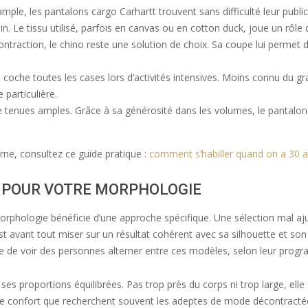
ple, les pantalons cargo Carhartt trouvent sans difficulté leur public
ain. Le tissu utilisé, parfois en canvas ou en cotton duck, joue un rôl
ontraction, le chino reste une solution de choix. Sa coupe lui permet
t coche toutes les cases lors d’activités intensives. Moins connu du gr
 particulière.
 tenues amples. Grâce à sa générosité dans les volumes, le pantalon 
erne, consultez ce guide pratique :
comment s’habiller quand on a 30 
E POUR VOTRE MORPHOLOGIE
rphologie bénéficie d’une approche spécifique. Une sélection mal ajusté
st avant tout miser sur un résultat cohérent avec sa silhouette et son
 rare de voir des personnes alterner entre ces modèles, selon leur p
ses proportions équilibrées. Pas trop près du corps ni trop large, elle 
t le confort que recherchent souvent les adeptes de mode décontractée