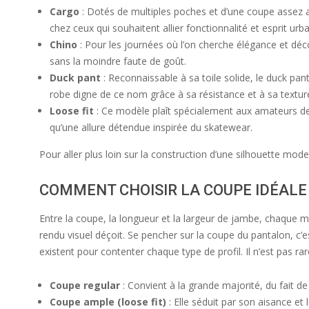
Cargo
: Dotés de multiples poches et d’une coupe assez am
chez ceux qui souhaitent allier fonctionnalité et esprit urb
Chino
: Pour les journées où l’on cherche élégance et déc
sans la moindre faute de goût.
Duck pant
: Reconnaissable à sa toile solide, le duck pan
robe digne de ce nom grâce à sa résistance et à sa texture
Loose fit
: Ce modèle plaît spécialement aux amateurs de
qu’une allure détendue inspirée du skatewear.
Pour aller plus loin sur la construction d’une silhouette mod
COMMENT CHOISIR LA COUPE IDÉAL
Entre la coupe, la longueur et la largeur de jambe, chaque mo
rendu visuel déçoit. Se pencher sur la coupe du pantalon, c’e
existent pour contenter chaque type de profil. Il n’est pas
Coupe regular
: Convient à la grande majorité, du fait de 
Coupe ample (loose fit)
: Elle séduit par son aisance e