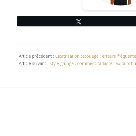
Tweetez
2026-
02-
Article précédent :
Cicatrisation tatouage : erreurs fréquent
15
Article suivant :
Style grunge : comment l’adapter aujourd’hu