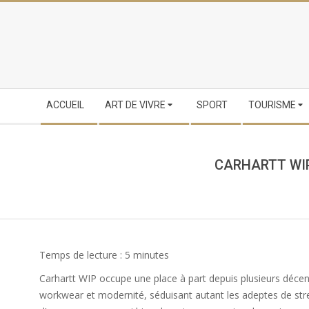
Skip
to
content
Secondary
ACCUEIL
ART DE VIVRE
SPORT
TOURISME
Navigation
Menu
CARHARTT WIP
Temps de lecture :
5
minutes
Carhartt WIP occupe une place à part depuis plusieurs déce
workwear et modernité, séduisant autant les adeptes de stre