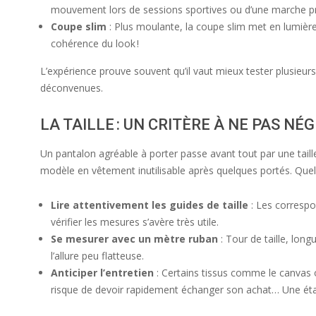
mouvement lors de sessions sportives ou d’une marche pro
Coupe slim
: Plus moulante, la coupe slim met en lumière
cohérence du look !
L’expérience prouve souvent qu’il vaut mieux tester plusieur
déconvenues.
LA TAILLE : UN CRITÈRE À NE PAS NÉ
Un pantalon agréable à porter passe avant tout par une taille
modèle en vêtement inutilisable après quelques portés. Quel
Lire attentivement les guides de taille
: Les correspo
vérifier les mesures s’avère très utile.
Se mesurer avec un mètre ruban
: Tour de taille, lon
l’allure peu flatteuse.
Anticiper l’entretien
: Certains tissus comme le canvas o
risque de devoir rapidement échanger son achat… Une éta