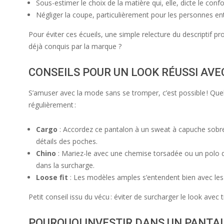
Sous-estimer le choix de la matière qui, elle, dicte le conf
Négliger la coupe, particulièrement pour les personnes en
Pour éviter ces écueils, une simple relecture du descriptif 
déjà conquis par la marque ?
CONSEILS POUR UN LOOK RÉUSSI AV
S’amuser avec la mode sans se tromper, c’est possible ! Quel
régulièrement :
Cargo
: Accordez ce pantalon à un sweat à capuche sobre 
détails des poches.
Chino
: Mariez-le avec une chemise torsadée ou un polo dis
dans la surcharge.
Loose fit
: Les modèles amples s’entendent bien avec les 
Petit conseil issu du vécu : éviter de surcharger le look avec
POURQUOI INVESTIR DANS UN PANTA