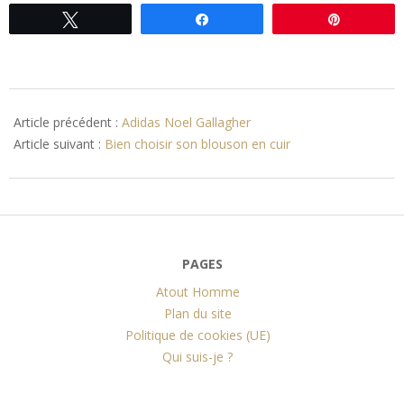
Tweetez
Partagez
Épingle
2011-
11-
Article précédent :
Adidas Noel Gallagher
10
Article suivant :
Bien choisir son blouson en cuir
PAGES
Atout Homme
Plan du site
Politique de cookies (UE)
Qui suis-je ?