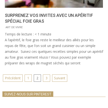
SURPRENEZ VOS INVITES AVEC UN APÉRITIF
SPÉCIAL FOIE GRAS
2013-
ART DE VIVRE
11-
Temps de lecture :
< 1
minute
24
A l’apéritif, le foie gras reste le meilleur des alliés pour les
repas de fête, que l’on soit un grand cuisinier ou un simple
amateur. Suivez ces quelques recettes simples pour un apéritif
au foie gras vraiment réussi ! Vous pouvez par exemple
préparer des wraps de magret séchés qui seront
PAGINATION
Précédent
1
2
3
Suivant
DES
PUBLICATIONS
SUIVEZ-NOUS SUR PINTEREST