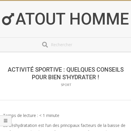
Skip
to
ATOUT HOMME
content
Search
Secondary
Navigation
Menu
ACTIVITÉ SPORTIVE : QUELQUES CONSEILS
POUR BIEN S’HYDRATER !
SPORT
Temps de lecture :
< 1
minute
La déshydratation est l’un des principaux facteurs de la baisse de