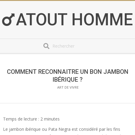
Skip
to
ATOUT HOMME
content
Search
Secondary
Navigation
Menu
COMMENT RECONNAITRE UN BON JAMBON
IBÉRIQUE ?
ART DE VIVRE
Temps de lecture :
2
minutes
Le jambon ibérique ou Pata Negra est considéré par les fins