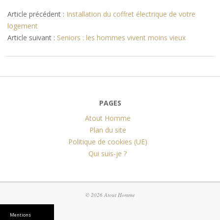
2017-
04-
Article précédent :
Installation du coffret électrique de votre
14
logement
Article suivant :
Seniors : les hommes vivent moins vieux
PAGES
Atout Homme
Plan du site
Politique de cookies (UE)
Qui suis-je ?
© 2026 Atout Homme
Mentions