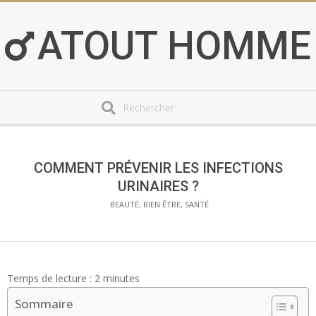
Skip
to
ATOUT HOMME
content
Search
Secondary
Navigation
Menu
COMMENT PRÉVENIR LES INFECTIONS
URINAIRES ?
BEAUTÉ, BIEN ÊTRE, SANTÉ
Temps de lecture :
2
minutes
Sommaire